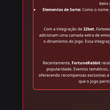
itens
Elementos de Sorte:
Como o nome su
Com a integração de
32bet
,
Fortune
adicionam uma camada extra de emoçã
o dinamismo do jogo. Essa integra
Recentemente,
FortuneRabbit
receb
popularidade. Eventos temáticos,
oferecendo recompensas exclusivas e 
que o jogo perm