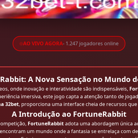
AO VIVO AGORA
- 1.247 jogadores online
Rabbit: A Nova Sensação no Mundo d
s, onde inovação e interatividade são indispensáveis,
For
eriência imersiva, este jogo capta a atenção tanto de jogad
ma 32bet
, proporciona uma interface cheia de recursos que
A Introdução ao FortuneRabbit
competição,
FortuneRabbit
adota uma abordagem única ao
 encontram um mundo onde a fantasia se entrelaça com des