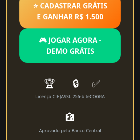
⭐ CADASTRAR GRÁTIS
E GANHAR R$ 1.500
🎮 JOGAR AGORA -
DEMO GRÁTIS
🏆
🔒
✅
Licença CIEJA
SSL 256-bit
eCOGRA
🏦
Aprovado pelo Banco Central