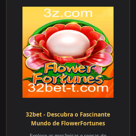
32bet - Descubra o Fascinante
Mundo de FlowerFortunes
Explore as mecânicas e regras do