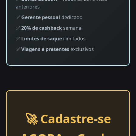
anteriores
✅
Gerente pessoal
dedicado
✅
20% de cashback
semanal
✅
Limites de saque
ilimitados
✅
Viagens e presentes
exclusivos
🚀 Cadastre-se