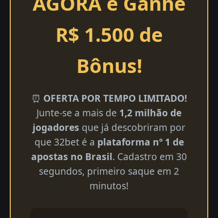
AGORA e Ganhe
R$ 1.500 de
Bônus!
⏰
OFERTA POR TEMPO LIMITADO!
Junte-se a mais de
1,2 milhão de
jogadores
que já descobriram por
que 32bet é a
plataforma nº 1 de
apostas no Brasil
. Cadastro em 30
segundos, primeiro saque em 2
minutos!