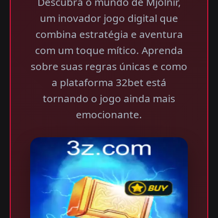
Descubra o mundo de Mjolnir,
um inovador jogo digital que
combina estratégia e aventura
com um toque mítico. Aprenda
sobre suas regras únicas e como
a plataforma 32bet está
tornando o jogo ainda mais
emocionante.