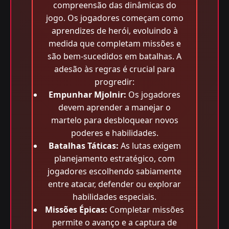
compreensão das dinâmicas do
jogo. Os jogadores começam como
aprendizes de herói, evoluindo à
medida que completam missões e
são bem-sucedidos em batalhas. A
adesão às regras é crucial para
progredir:
Empunhar Mjolnir:
Os jogadores
devem aprender a manejar o
martelo para desbloquear novos
poderes e habilidades.
Batalhas Táticas:
As lutas exigem
planejamento estratégico, com
jogadores escolhendo sabiamente
entre atacar, defender ou explorar
habilidades especiais.
Missões Épicas:
Completar missões
permite o avanço e a captura de