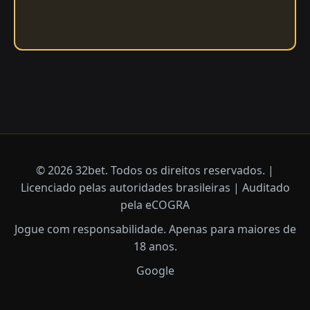
© 2026 32bet. Todos os direitos reservados. |
Licenciado pelas autoridades brasileiras | Auditado
pela eCOGRA
Jogue com responsabilidade. Apenas para maiores de
18 anos.
Google