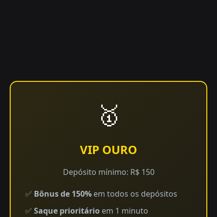
🥇
VIP OURO
Depósito mínimo: R$ 150
✅
Bônus de 150%
em todos os depósitos
✅
Saque prioritário
em 1 minuto