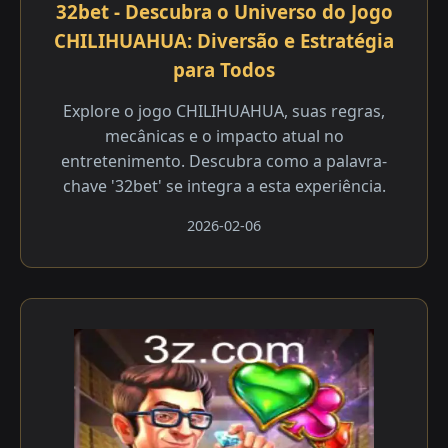
32bet - Descubra o Universo do Jogo
CHILIHUAHUA: Diversão e Estratégia
para Todos
Explore o jogo CHILIHUAHUA, suas regras,
mecânicas e o impacto atual no
entretenimento. Descubra como a palavra-
chave '32bet' se integra a esta experiência.
2026-02-06