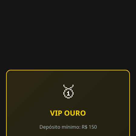
🥇
VIP OURO
Depósito mínimo: R$ 150