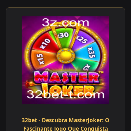
32bet - Descubra MasterJoker: O
Fascinante Jogo Que Conquista