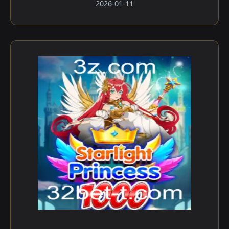
2026-01-11