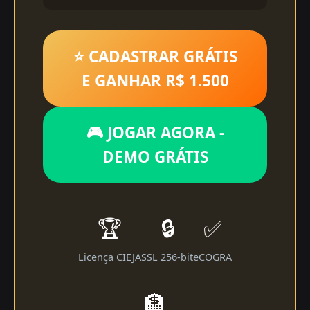
⭐ CADASTRAR GRÁTIS
E GANHAR R$ 1.500
🎮 JOGAR AGORA -
DEMO GRÁTIS
🏆
🔒
✅
Licença CIEJA
SSL 256-bit
eCOGRA
🏦