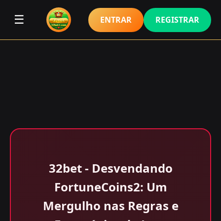
☰
ENTRAR
REGISTRAR
32bet - Desvendando
FortuneCoins2: Um
Mergulho nas Regras e