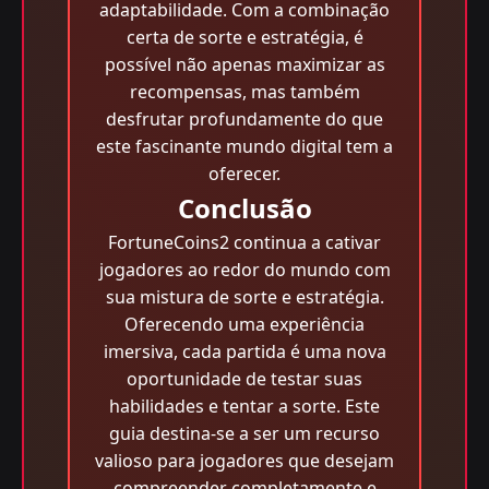
adaptabilidade. Com a combinação
certa de sorte e estratégia, é
possível não apenas maximizar as
recompensas, mas também
desfrutar profundamente do que
este fascinante mundo digital tem a
oferecer.
Conclusão
FortuneCoins2 continua a cativar
jogadores ao redor do mundo com
sua mistura de sorte e estratégia.
Oferecendo uma experiência
imersiva, cada partida é uma nova
oportunidade de testar suas
habilidades e tentar a sorte. Este
guia destina-se a ser um recurso
valioso para jogadores que desejam
compreender completamente e