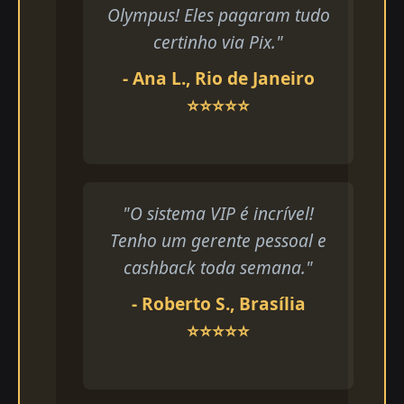
Olympus! Eles pagaram tudo
certinho via Pix."
- Ana L., Rio de Janeiro
⭐⭐⭐⭐⭐
"O sistema VIP é incrível!
Tenho um gerente pessoal e
cashback toda semana."
- Roberto S., Brasília
⭐⭐⭐⭐⭐