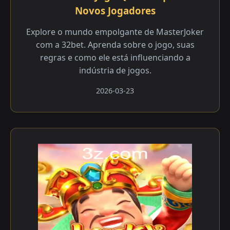
Novos Jogadores
Explore o mundo empolgante de MasterJoker
com a 32bet. Aprenda sobre o jogo, suas
regras e como ele está influenciando a
indústria de jogos.
2026-03-23