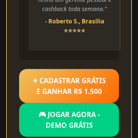
cashback toda semana."
- Roberto S., Brasília
⭐⭐⭐⭐⭐
⭐ CADASTRAR GRÁTIS
E GANHAR R$ 1.500
🎮 JOGAR AGORA -
DEMO GRÁTIS