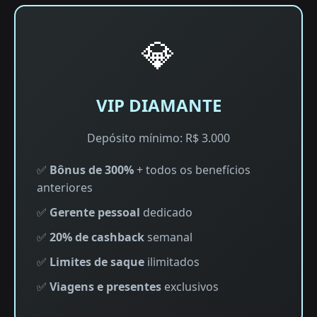
💎
VIP DIAMANTE
Depósito mínimo: R$ 3.000
✅
Bônus de 300%
+ todos os benefícios
anteriores
✅
Gerente pessoal
dedicado
✅
20% de cashback
semanal
✅
Limites de saque
ilimitados
✅
Viagens e presentes
exclusivos