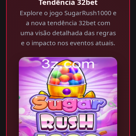
Tendência 32bet
Explore o jogo SugarRush1000 e
a nova tendência 32bet com
uma visão detalhada das regras
e o impacto nos eventos atuais.