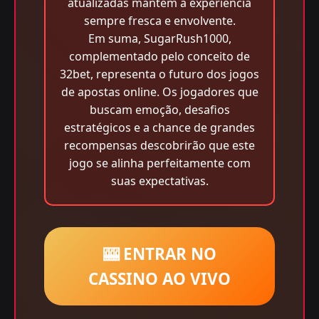
atualizadas mantêm a experiência
sempre fresca e envolvente.
Em suma, SugarRush1000,
complementado pelo conceito de
32bet, representa o futuro dos jogos
de apostas online. Os jogadores que
buscam emoção, desafios
estratégicos e a chance de grandes
recompensas descobrirão que este
jogo se alinha perfeitamente com
suas expectativas.
🎰 ENTRAR NO
CASSINO AO VIVO