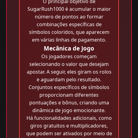
O principal objetivo de
SugarRush1000 é acumular o maior
número de pontos ao formar
combinações específicas de
símbolos coloridos, que aparecem
em várias linhas de pagamento.
Mecânica de Jogo
Os jogadores começam
selecionando o valor que desejam
apostar. A seguir, eles giram os rolos
e aguardam pelo resultado.
Conjuntos específicos de símbolos
proporcionam diferentes
pontuações e bônus, criando uma
dinâmica de jogo emocionante.
Há funcionalidades adicionais, como
giros gratuitos e multiplicadores,
que podem ser ativados por meio de