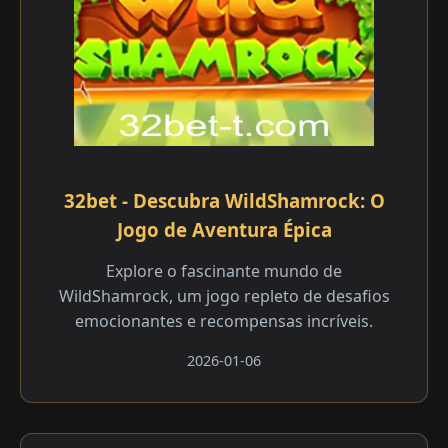
32bet - Descubra WildShamrock: O
Jogo de Aventura Épica
Explore o fascinante mundo de
WildShamrock, um jogo repleto de desafios
emocionantes e recompensas incríveis.
2026-01-06