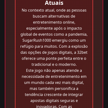
Atuais
No contexto atual, onde as pessoas
buscam alternativas de
entretenimento online,
especialmente após o impacto
global de eventos como a pandemia,
SugarRush1000 emergiu como um
refúgio para muitos. Com a explosão
das opções de jogos digitais, a 32bet
oferece uma ponte perfeita entre o
tradicional e o moderno.
Este jogo não apenas atende a
necessidade de entretenimento em
um mundo cada vez mais digital,
mas também personifica a
tendência crescente de integrar
apostas digitais seguras e
inovadoras. Com as