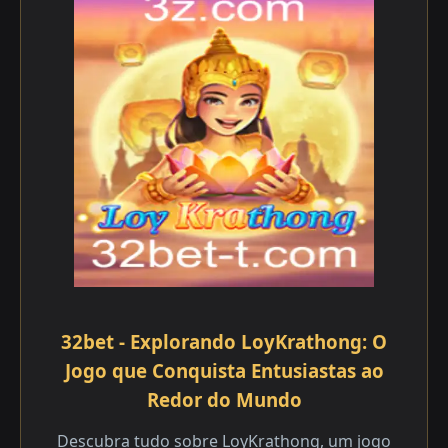
32bet - Explorando LoyKrathong: O
Jogo que Conquista Entusiastas ao
Redor do Mundo
Descubra tudo sobre LoyKrathong, um jogo