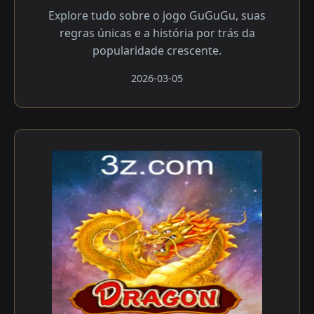
Explore tudo sobre o jogo GuGuGu, suas
regras únicas e a história por trás da
popularidade crescente.
2026-03-05