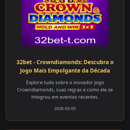
32bet - Crowndiamonds: Descubra o
Jogo Mais Empolgante da Década
Explore tudo sobre o inovador jogo
Crowndiamonds, suas regras e como ele se
integrou em eventos recentes.
2026-02-05