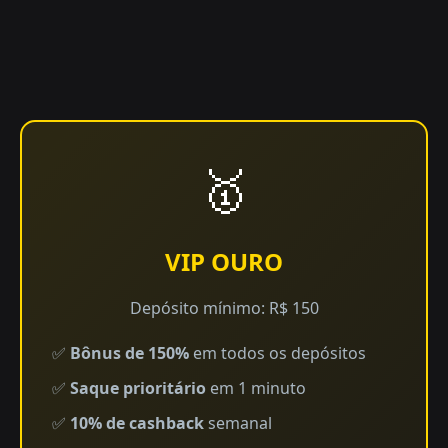
🥇
VIP OURO
Depósito mínimo: R$ 150
✅
Bônus de 150%
em todos os depósitos
✅
Saque prioritário
em 1 minuto
✅
10% de cashback
semanal