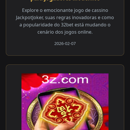
Explore o emocionante jogo de cassino
JackpotJoker, suas regras inovadoras e como
a popularidade do 32bet está mudando o
cenário dos jogos online.
2026-02-07