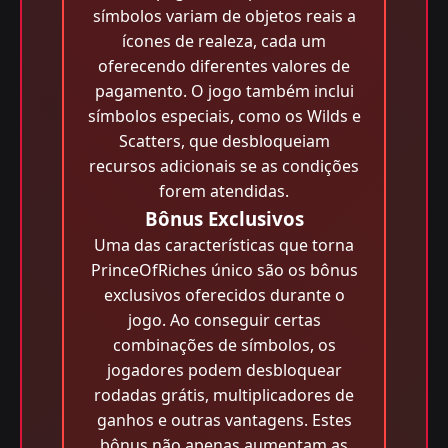
símbolos variam de objetos reais a
ícones de realeza, cada um
oferecendo diferentes valores de
pagamento. O jogo também inclui
símbolos especiais, como os Wilds e
Scatters, que desbloqueiam
recursos adicionais se as condições
forem atendidas.
Bônus Exclusivos
Uma das características que torna
PrinceOfRiches único são os bônus
exclusivos oferecidos durante o
jogo. Ao conseguir certas
combinações de símbolos, os
jogadores podem desbloquear
rodadas grátis, multiplicadores de
ganhos e outras vantagens. Estes
bônus não apenas aumentam as