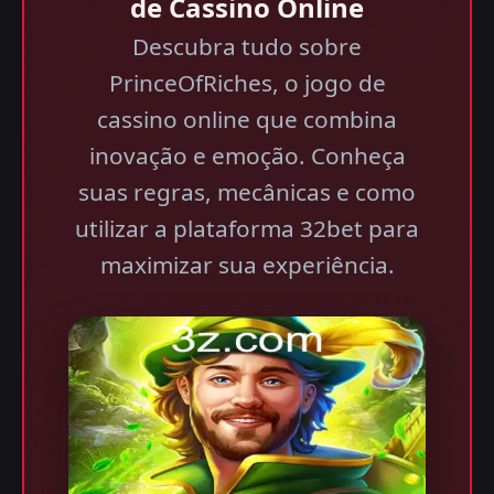
de Cassino Online
Descubra tudo sobre
PrinceOfRiches, o jogo de
cassino online que combina
inovação e emoção. Conheça
suas regras, mecânicas e como
utilizar a plataforma 32bet para
maximizar sua experiência.