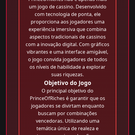
um jogo de cassino. Desenvolvido
com tecnologia de ponta, ele
proporciona aos jogadores uma
experiência imersiva que combina
aspectos tradicionais de cassinos
com a inovação digital. Com gráficos
vibrantes e uma interface amigável,
o jogo convida jogadores de todos
os níveis de habilidade a explorar
suas riquezas.
Objetivo do Jogo
O principal objetivo do
PrinceOfRiches é garantir que os
jogadores se divirtam enquanto
buscam por combinações
vencedoras. Utilizando uma
temática única de realeza e