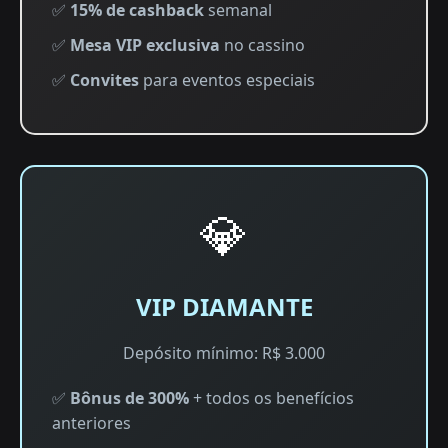
✅
15% de cashback
semanal
✅
Mesa VIP exclusiva
no cassino
✅
Convites
para eventos especiais
💎
VIP DIAMANTE
Depósito mínimo: R$ 3.000
✅
Bônus de 300%
+ todos os benefícios
anteriores