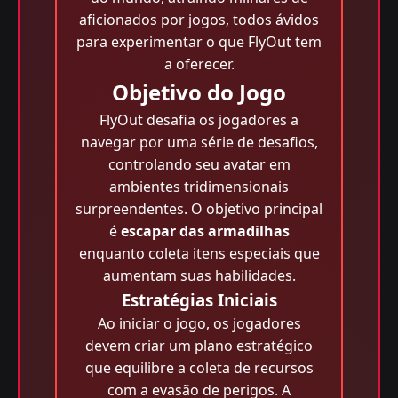
aficionados por jogos, todos ávidos
para experimentar o que FlyOut tem
a oferecer.
Objetivo do Jogo
FlyOut desafia os jogadores a
navegar por uma série de desafios,
controlando seu avatar em
ambientes tridimensionais
surpreendentes. O objetivo principal
é
escapar das armadilhas
enquanto coleta itens especiais que
aumentam suas habilidades.
Estratégias Iniciais
Ao iniciar o jogo, os jogadores
devem criar um plano estratégico
que equilibre a coleta de recursos
com a evasão de perigos. A