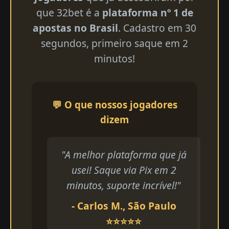
que 32bet é a
plataforma nº 1 de
apostas no Brasil
. Cadastro em 30
segundos, primeiro saque em 2
minutos!
💬 O que nossos jogadores
dizem
"A melhor plataforma que já
usei! Saque via Pix em 2
minutos, suporte incrível!"
- Carlos M., São Paulo
⭐⭐⭐⭐⭐