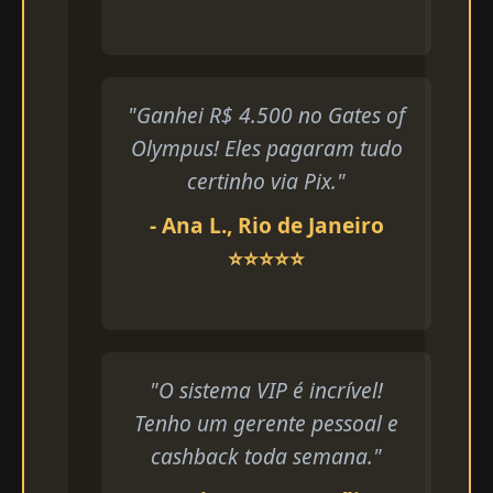
"Ganhei R$ 4.500 no Gates of
Olympus! Eles pagaram tudo
certinho via Pix."
- Ana L., Rio de Janeiro
⭐⭐⭐⭐⭐
"O sistema VIP é incrível!
Tenho um gerente pessoal e
cashback toda semana."