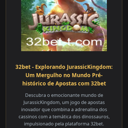
32bet - Explorando JurassicKingdom:
Um Mergulho no Mundo Pré-
histórico de Apostas com 32bet
Descubra o emocionante mundo de
JurassicKingdom, um jogo de apostas
inovador que combina a adrenalina dos
cassinos com a temática dos dinossauros,
impulsionado pela plataforma 32bet.