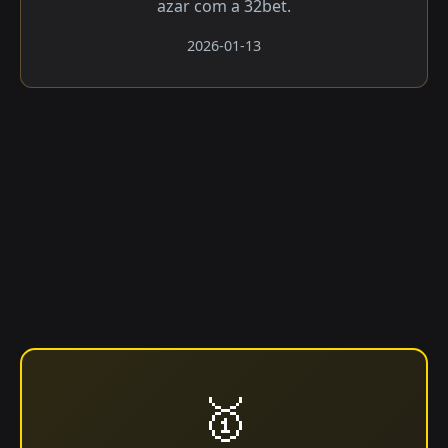
azar com a 32bet.
2026-01-13
🥇