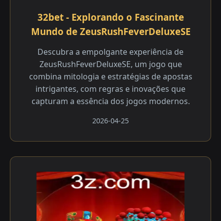
32bet - Explorando o Fascinante
Mundo de ZeusRushFeverDeluxeSE
Descubra a empolgante experiência de
ZeusRushFeverDeluxeSE, um jogo que
combina mitologia e estratégias de apostas
intrigantes, com regras e inovações que
capturam a essência dos jogos modernos.
2026-04-25