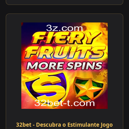
32bet - Descubra o Estimulante Jogo