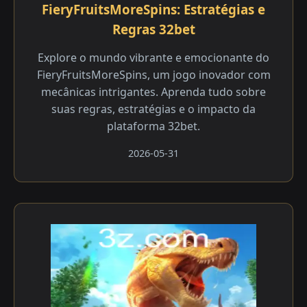
FieryFruitsMoreSpins: Estratégias e
Regras 32bet
Explore o mundo vibrante e emocionante do
FieryFruitsMoreSpins, um jogo inovador com
mecânicas intrigantes. Aprenda tudo sobre
suas regras, estratégias e o impacto da
plataforma 32bet.
2026-05-31