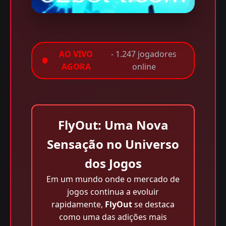
AO VIVO
- 1.247 jogadores
AGORA
online
FlyOut: Uma Nova
Sensação no Universo
dos Jogos
Em um mundo onde o mercado de
jogos continua a evoluir
rapidamente,
FlyOut
se destaca
como uma das adições mais