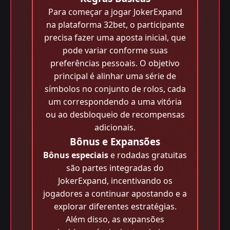
Para começar a jogar JokerExpand
na plataforma 32bet, o participante
precisa fazer uma aposta inicial, que
pode variar conforme suas
preferências pessoais. O objetivo
principal é alinhar uma série de
símbolos no conjunto de rolos, cada
um correspondendo a uma vitória
ou ao desbloqueio de recompensas
adicionais.
Bônus e Expansões
Bônus especiais
e rodadas gratuitas
são partes integradas do
JokerExpand, incentivando os
jogadores a continuar apostando e a
explorar diferentes estratégias.
Além disso, as expansões