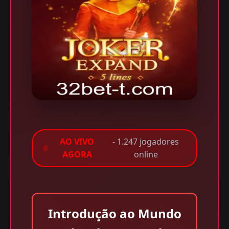
AO VIVO
- 1.247 jogadores
AGORA
online
Introdução ao Mundo