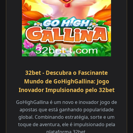
32bet - Descubra o Fascinante
Mundo de GoHighGallina: Jogo
Inovador Impulsionado pelo 32bet
GoHighGallina é um novo e inovador jogo de
apostas que está ganhando popularidade
global. Combinando estratégia, sorte e um
toque de aventura, ele é impulsionado pela
plataforma 32bet.