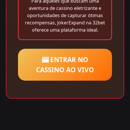
Para aqueles que buscam uma
aventura de cassino eletrizante e
oportunidades de capturar ótimas
recompensas, JokerExpand na 32bet
oferece uma plataforma ideal.
🎰 ENTRAR NO
CASSINO AO VIVO