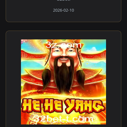
2026-02-10