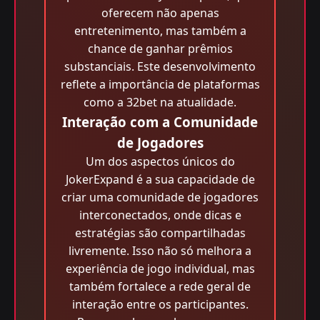
oferecem não apenas
entretenimento, mas também a
chance de ganhar prêmios
substanciais. Este desenvolvimento
reflete a importância de plataformas
como a 32bet na atualidade.
Interação com a Comunidade
de Jogadores
Um dos aspectos únicos do
JokerExpand é a sua capacidade de
criar uma comunidade de jogadores
interconectados, onde dicas e
estratégias são compartilhadas
livremente. Isso não só melhora a
experiência de jogo individual, mas
também fortalece a rede geral de
interação entre os participantes.