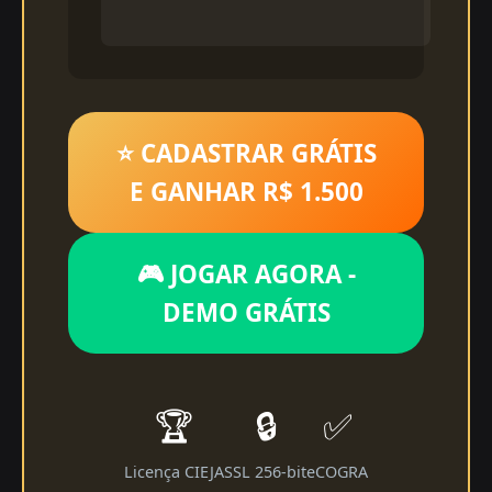
⭐ CADASTRAR GRÁTIS
E GANHAR R$ 1.500
🎮 JOGAR AGORA -
DEMO GRÁTIS
🏆
🔒
✅
Licença CIEJA
SSL 256-bit
eCOGRA