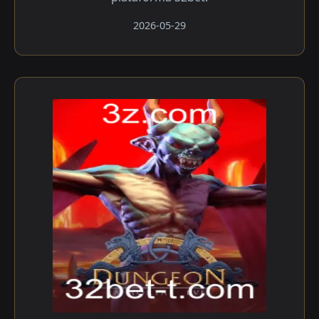
2026-05-29