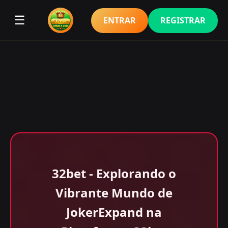
☰
ENTRAR
REGISTRAR
32bet - Explorando o
Vibrante Mundo de
JokerExpand na