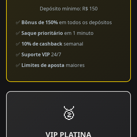
Depósito mínimo: R$ 150
✅
Bônus de 150%
em todos os depósitos
✅
Saque prioritário
em 1 minuto
✅
10% de cashback
semanal
✅
Suporte VIP
24/7
✅
Limites de aposta
maiores
🥈
VIP PLATINA