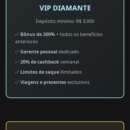
VIP DIAMANTE
Depósito mínimo: R$ 3.000
✅
Bônus de 300%
+ todos os benefícios
anteriores
✅
Gerente pessoal
dedicado
✅
20% de cashback
semanal
✅
Limites de saque
ilimitados
✅
Viagens e presentes
exclusivos