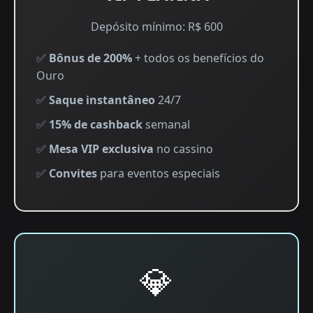
Depósito mínimo: R$ 600
✅
Bônus de 200%
+ todos os benefícios do
Ouro
✅
Saque instantâneo
24/7
✅
15% de cashback
semanal
✅
Mesa VIP exclusiva
no cassino
✅
Convites
para eventos especiais
💎