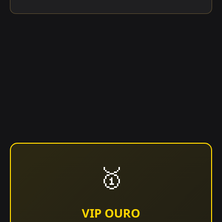
🥇
VIP OURO