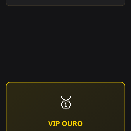
🥇
VIP OURO