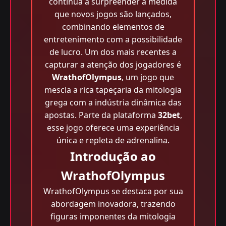
continua a surpreender à medida
que novos jogos são lançados,
combinando elementos de
entretenimento com a possibilidade
de lucro. Um dos mais recentes a
capturar a atenção dos jogadores é
WrathofOlympus
, um jogo que
mescla a rica tapeçaria da mitologia
grega com a indústria dinâmica das
apostas. Parte da plataforma
32bet
,
esse jogo oferece uma experiência
única e repleta de adrenalina.
Introdução ao
WrathofOlympus
WrathofOlympus se destaca por sua
abordagem inovadora, trazendo
figuras imponentes da mitologia