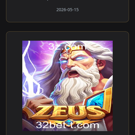
2026-05-15