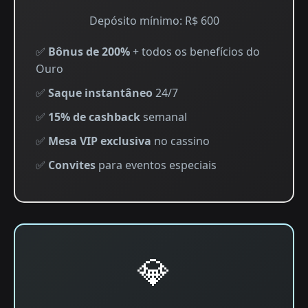
Depósito mínimo: R$ 600
✅
Bônus de 200%
+ todos os benefícios do
Ouro
✅
Saque instantâneo
24/7
✅
15% de cashback
semanal
✅
Mesa VIP exclusiva
no cassino
✅
Convites
para eventos especiais
💎