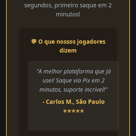
segundos, primeiro saque em 2
minutos!
💬 O que nossos jogadores
dizem
"A melhor plataforma que já
usei! Saque via Pix em 2
minutos, suporte incrível!"
- Carlos M., São Paulo
⭐⭐⭐⭐⭐