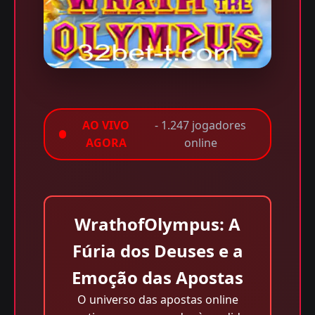
AO VIVO
- 1.247 jogadores
AGORA
online
WrathofOlympus: A
Fúria dos Deuses e a
Emoção das Apostas
O universo das apostas online