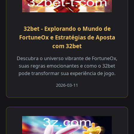
32bet - Explorando o Mundo de
FortuneOx e Estratégias de Aposta
com 32bet
Descubra o universo vibrante de FortuneOx,
suas regras emocionantes e como o 32bet
pode transformar sua experiência de jogo.
2026-03-11