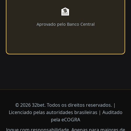
🏦
Aprovado pelo Banco Central
© 2026 32bet. Todos os direitos reservados. |
Licenciado pelas autoridades brasileiras | Auditado
pela eCOGRA
Jogue com responsabilidade. Apenas para maiores de