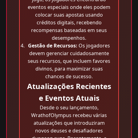
eventos especiais onde eles podem
colocar suas apostas usando
créditos digitais, recebendo
recompensas baseadas em seus
desempenhos.
Gestão de Recursos:
Os jogadores
devem gerenciar cuidadosamente
seus recursos, que incluem favores
divinos, para maximizar suas
chances de sucesso.
Atualizações Recientes
e Eventos Atuais
Desde o seu lançamento,
WrathofOlympus recebeu várias
atualizações que introduziram
novos deuses e desafiadores