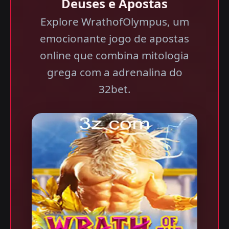
Deuses e Apostas
Explore WrathofOlympus, um
emocionante jogo de apostas
online que combina mitologia
grega com a adrenalina do
32bet.