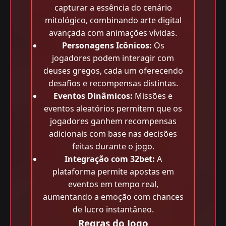
capturar a essência do cenário
mitológico, combinando arte digital
avançada com animações vívidas.
Personagens Icônicos:
Os
jogadores podem interagir com
deuses gregos, cada um oferecendo
desafios e recompensas distintas.
Eventos Dinâmicos:
Missões e
eventos aleatórios permitem que os
jogadores ganhem recompensas
adicionais com base nas decisões
feitas durante o jogo.
Integração com 32bet:
A
plataforma permite apostas em
eventos em tempo real,
aumentando a emoção com chances
de lucro instantâneo.
Regras do Jogo