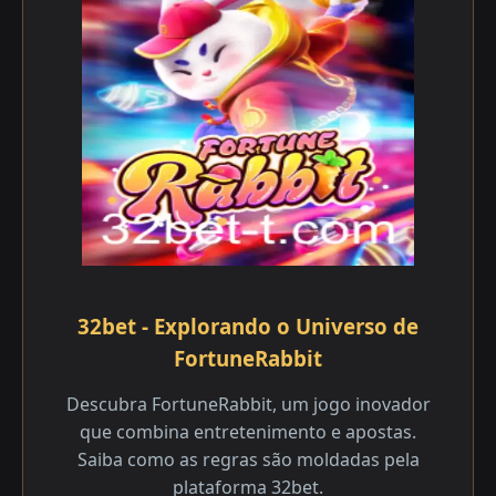
32bet - Explorando o Universo de
FortuneRabbit
Descubra FortuneRabbit, um jogo inovador
que combina entretenimento e apostas.
Saiba como as regras são moldadas pela
plataforma 32bet.