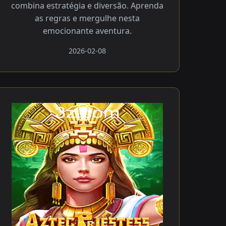
combina estratégia e diversão. Aprenda
as regras e mergulhe nesta
emocionante aventura.
2026-02-08