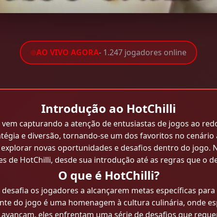
AO VIVO AGORA
- 1.247 jogadores online
Introdução ao HotChilli
e vem capturando a atenção de entusiastas de jogos ao re
tégia e diversão, tornando-se um dos favoritos no cenário 
explorar novas oportunidades e desafios dentro do jogo. 
s de HotChilli, desde sua introdução até as regras que o d
O que é HotChilli?
e desafia os jogadores a alcançarem metas específicas par
brante do jogo é uma homenagem à cultura culinária, onde es
 avançam, eles enfrentam uma série de desafios que requ