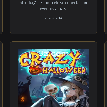
introdução e como ele se conecta com
eventos atuais.
2026-02-14