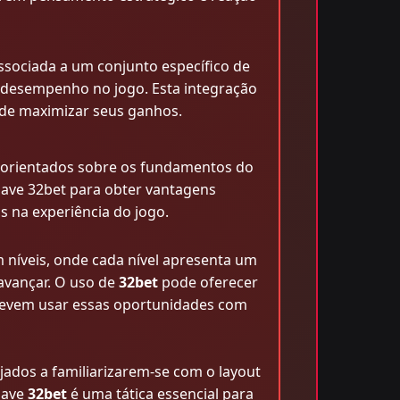
ssociada a um conjunto específico de
 desempenho no jogo. Esta integração
 de maximizar seus ganhos.
o orientados sobre os fundamentos do
chave 32bet para obter vantagens
 na experiência do jogo.
m níveis, onde cada nível apresenta um
avançar. O uso de
32bet
pode oferecer
 devem usar essas oportunidades com
jados a familiarizarem-se com o layout
have
32bet
é uma tática essencial para