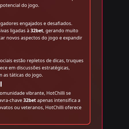
potencial do jogo.
jogadores engajados e desafiados.
ivas ligadas à
32bet
, gerando muito
ar novos aspectos do jogo e expandir
ciais estão repletos de dicas, truques
ce em discussões estratégicas,
as táticas do jogo.
l
munidade vibrante, HotChilli se
lavra-chave
32bet
apenas intensifica a
atos ou veteranos, HotChilli oferece