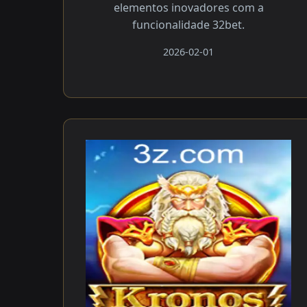
elementos inovadores com a
funcionalidade 32bet.
2026-02-01