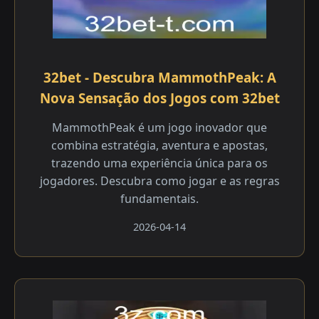
32bet - Descubra MammothPeak: A
Nova Sensação dos Jogos com 32bet
MammothPeak é um jogo inovador que
combina estratégia, aventura e apostas,
trazendo uma experiência única para os
jogadores. Descubra como jogar e as regras
fundamentais.
2026-04-14