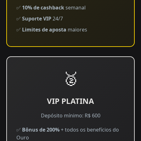
✅
10% de cashback
semanal
✅
Suporte VIP
24/7
✅
Limites de aposta
maiores
🥈
VIP PLATINA
Depósito mínimo: R$ 600
✅
Bônus de 200%
+ todos os benefícios do
Ouro