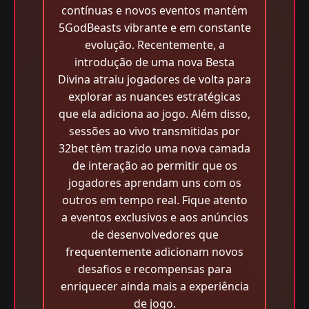
contínuas e novos eventos mantém
5GodBeasts vibrante e em constante
evolução. Recentemente, a
introdução de uma nova Besta
Divina atraiu jogadores de volta para
explorar as nuances estratégicas
que ela adiciona ao jogo. Além disso,
sessões ao vivo transmitidas por
32bet têm trazido uma nova camada
de interação ao permitir que os
jogadores aprendam uns com os
outros em tempo real. Fique atento
a eventos exclusivos e aos anúncios
de desenvolvedores que
frequentemente adicionam novos
desafios e recompensas para
enriquecer ainda mais a experiência
de jogo.