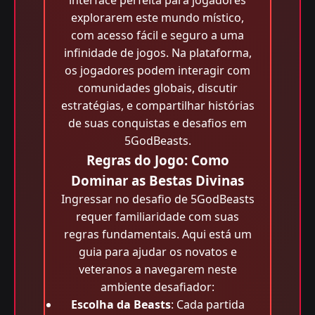
interface perfeita para jogadores
explorarem este mundo místico,
com acesso fácil e seguro a uma
infinidade de jogos. Na plataforma,
os jogadores podem interagir com
comunidades globais, discutir
estratégias, e compartilhar histórias
de suas conquistas e desafios em
5GodBeasts.
Regras do Jogo: Como
Dominar as Bestas Divinas
Ingressar no desafio de 5GodBeasts
requer familiaridade com suas
regras fundamentais. Aqui está um
guia para ajudar os novatos e
veteranos a navegarem neste
ambiente desafiador:
Escolha da Beasts
: Cada partida