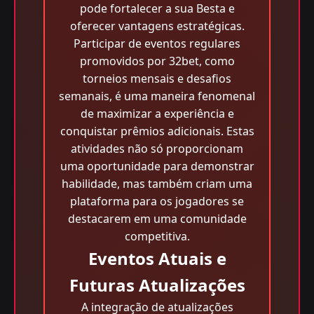
pode fortalecer a sua Besta e
oferecer vantagens estratégicas.
Participar de eventos regulares
promovidos por 32bet, como
torneios mensais e desafios
semanais, é uma maneira fenomenal
de maximizar a experiência e
conquistar prêmios adicionais. Estas
atividades não só proporcionam
uma oportunidade para demonstrar
habilidade, mas também criam uma
plataforma para os jogadores se
destacarem em uma comunidade
competitiva.
Eventos Atuais e
Futuras Atualizações
A integração de atualizações