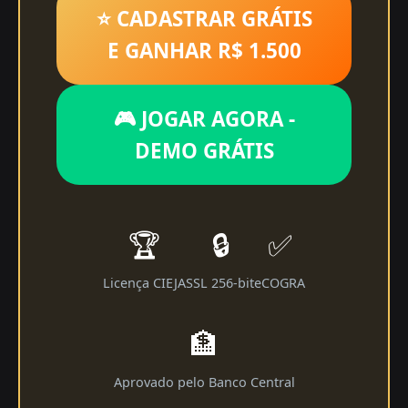
⭐ CADASTRAR GRÁTIS
E GANHAR R$ 1.500
🎮 JOGAR AGORA -
DEMO GRÁTIS
🏆
🔒
✅
Licença CIEJA
SSL 256-bit
eCOGRA
🏦
Aprovado pelo Banco Central