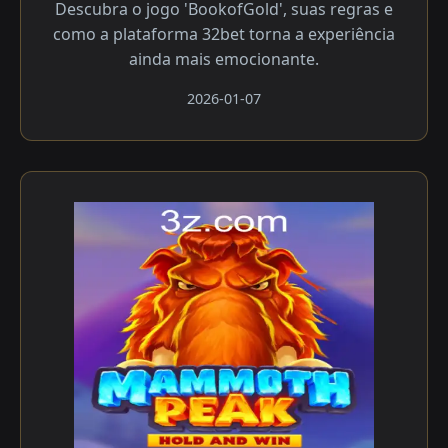
Descubra o jogo 'BookofGold', suas regras e
como a plataforma 32bet torna a experiência
ainda mais emocionante.
2026-01-07