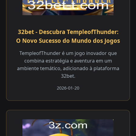
32bet - Descubra TempleofThunder:
O Novo Sucesso do Mundo dos Jogos
TempleofThunder é um jogo inovador que
combina estratégia e aventura em um
ambiente temático, adicionado à plataforma
32bet.
2026-01-20